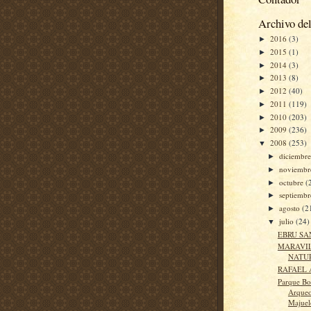
Archivo del
2016
(3)
►
2015
(1)
►
2014
(3)
►
2013
(8)
►
2012
(40)
►
2011
(119)
►
2010
(203)
►
2009
(236)
►
2008
(253)
▼
diciembr
►
noviemb
►
octubre
(
►
septiemb
►
agosto
(2
►
julio
(24)
▼
EBRU SA
MARAVIL
NATU
RAFAEL 
Parque Bo
Arqueo
Majuel