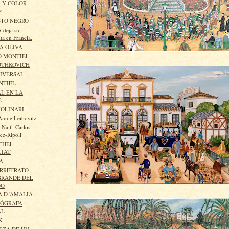
 Y COLOR
Y
STO NEGRO
 deja su
ta en Francia.
A OLIVA
O MONTIEL
OTHKOVICH
IVERSAL
NTIEL
L EN LA
E
OLINARI
Annie Leibovitz
 Naif- Carlos
ez-Ripoll
CHEL
UIAT
A
ORRETRATO
GRANDE DEL
DO
A D´AMALIA
TÓGRAFA
AL
K