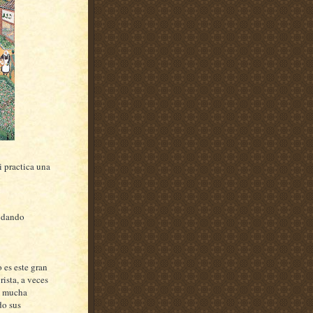
i practica una
, dando
 es este gran
ista, a veces
n mucha
do sus