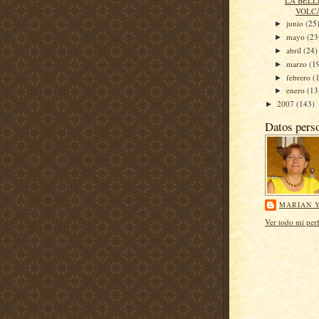
LA BELL
VOLC
junio
(25
►
mayo
(23
►
abril
(24)
►
marzo
(1
►
febrero
(
►
enero
(13
►
2007
(143)
►
Datos pers
MARIAN Y
Ver todo mi perf