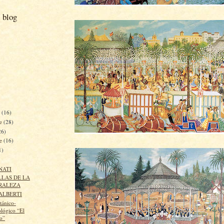
 blog
e
(16)
re
(28)
26)
re
(16)
1)
NATI
LAS DE LA
RALEZA
ALBERTI
tánico-
lógico “El
o”