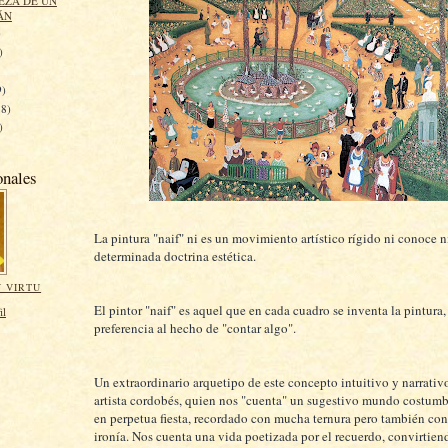
EZA DE UN
ÁN
)
)
9)
18)
)
onales
La pintura "naif" ni es un movimiento artístico rígido ni conoce n
determinada doctrina estética.
 VIRTU
El pintor "naif" es aquel que en cada cuadro se inventa la pintura
il
preferencia al hecho de "contar algo".
Un extraordinario arquetipo de este concepto intuitivo y narrativo
artista cordobés, quien nos "cuenta" un sugestivo mundo costumbr
en perpetua fiesta, recordado con mucha ternura pero también co
ironía. Nos cuenta una vida poetizada por el recuerdo, convirtien