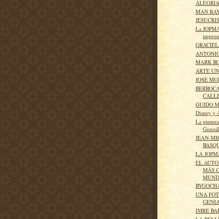
ALEGRIA
MAN RA
JESUCRI
La JOPMA
impron
GRACIEL
ANTONI
MARK R
ARTE UN
JOSÉ MO
BERROCA
CALL
GUIDO M
Disney y 
La pintura
Gonzál
JEAN-MI
BASQ
LA JOPM
EL AUT
MÁS 
MUN
BYGOCH
UNA FO
GENI
IMRE BA