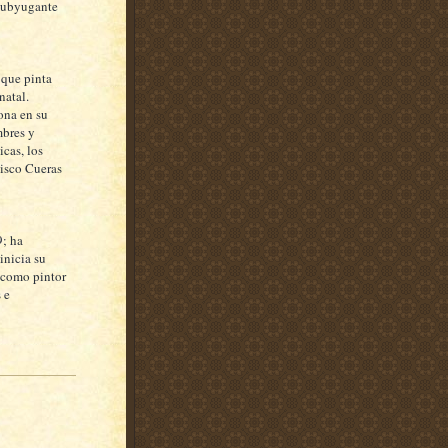
 subyugante
 que pinta
natal.
ona en su
mbres y
icas, los
cisco Cueras
9; ha
inicia su
 como pintor
 e